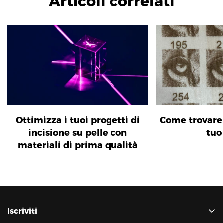
Articoli correlati
Ottimizza i tuoi progetti di
Come trovare 
incisione su pelle con
tuo
materiali di prima qualità
Iscriviti