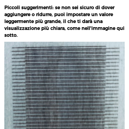
Conferma la tua età
Piccoli suggerimenti: se non sei sicuro di dover
aggiungere o ridurre, puoi impostare un valore
Hai 18 anni o più?
leggermente più grande, il che ti darà una
visualizzazione più chiara, come nell'immagine qui
No, non lo sono
Sì, io sono
sotto.